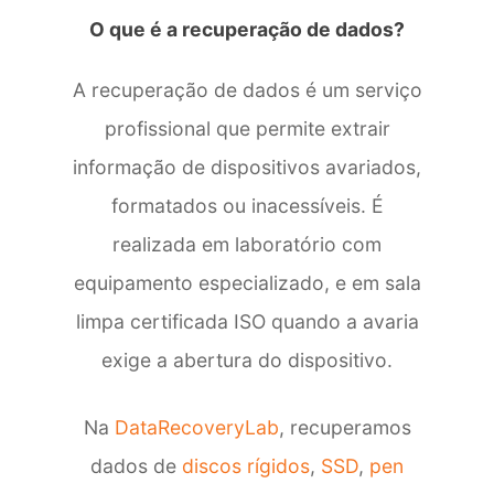
do
rápida
O que é a recuperação de dados?
disco
e
de
profissional.
um
Recomendo
A recuperação de dados é um serviço
computador
pela
de
competência,
profissional que permite extrair
torre,
clareza
informação de dispositivos avariados,
que
e
foi
atenção
formatados ou inacessíveis. É
resolvida
demonstradas.
realizada em laboratório com
em
poucos
equipamento especializado, e em sala
dias
limpa certificada ISO quando a avaria
e
com
exige a abertura do dispositivo.
100%
de
recuperação
Na
DataRecoveryLab
, recuperamos
de
dados de
discos rígidos
,
SSD
,
pen
dados.
Recomendo